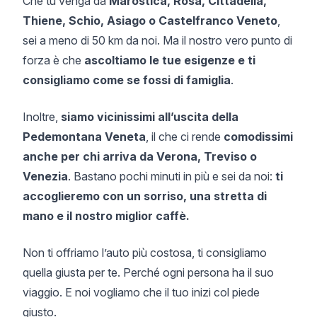
Che tu venga da
Marostica, Rosà, Cittadella,
Thiene, Schio, Asiago o Castelfranco Veneto
,
sei a meno di 50 km da noi. Ma il nostro vero punto di
forza è che
ascoltiamo le tue esigenze e ti
consigliamo come se fossi di famiglia
.
Inoltre,
siamo vicinissimi all’uscita della
Pedemontana Veneta
, il che ci rende
comodissimi
anche per chi arriva da Verona, Treviso o
Venezia
. Bastano pochi minuti in più e sei da noi:
ti
accoglieremo con un sorriso, una stretta di
mano e il nostro miglior caffè.
Non ti offriamo l’auto più costosa, ti consigliamo
quella giusta per te. Perché ogni persona ha il suo
viaggio. E noi vogliamo che il tuo inizi col piede
giusto.